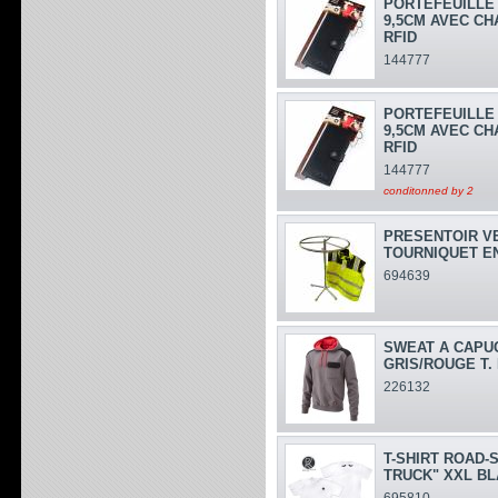
PORTEFEUILLE E
9,5CM AVEC CH
RFID
144777
PORTEFEUILLE E
9,5CM AVEC CH
RFID
144777
conditonned by 2
PRESENTOIR V
TOURNIQUET E
694639
SWEAT A CAPU
GRIS/ROUGE T. 
226132
T-SHIRT ROAD-
TRUCK" XXL B
695810