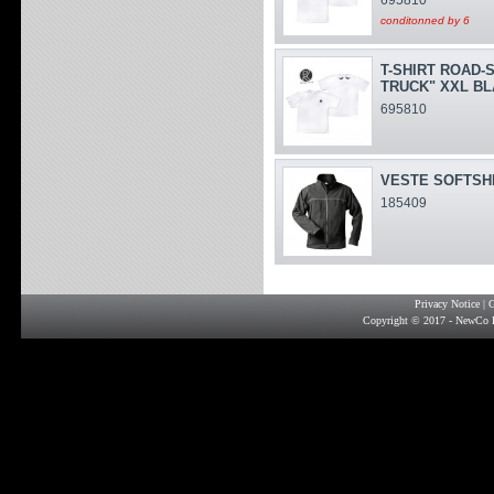
conditonned by 6
T-SHIRT ROAD-
TRUCK" XXL B
695810
VESTE SOFTSHE
185409
Privacy Notice
|
G
Copyright © 2017 - NewCo F