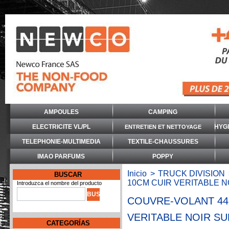
AMPOULES
CAMPING
ELECTRICITE VL/PL
HYG
ENTRETIEN ET NETTOYAGE
TELEPHONIE-MULTIMEDIA
TEXTILE-CHAUSSURES
IMAO PARFUMS
POPPY
Inicio
>
TRUCK DIVISION
BUSCAR
10CM CUIR VERITABLE 
Introduzca el nombre del producto
COUVRE-VOLANT 44
VERITABLE NOIR S
CATEGORÍAS