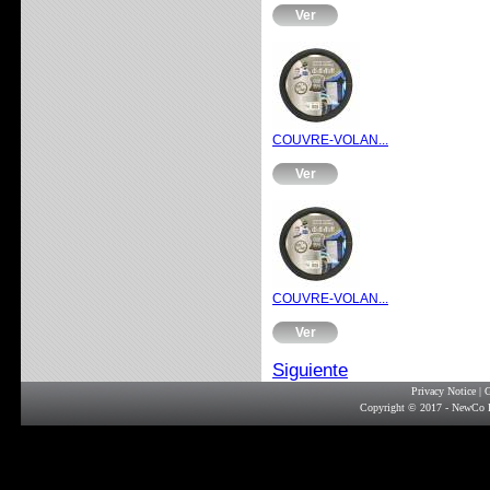
Ver
COUVRE-VOLAN...
Ver
COUVRE-VOLAN...
Ver
Siguiente
Privacy Notice
|
G
Copyright © 2017 - NewCo F