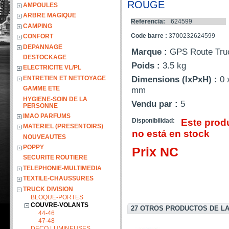
ROUGE
AMPOULES
ARBRE MAGIQUE
Referencia:
624599
CAMPING
Code barre :
3700232624599
CONFORT
DEPANNAGE
Marque :
GPS Route Tru
DESTOCKAGE
Poids :
3.5 kg
ELECTRICITE VL/PL
Dimensions (lxPxH) :
0 
ENTRETIEN ET NETTOYAGE
mm
GAMME ETE
HYGIENE-SOIN DE LA
Vendu par :
5
PERSONNE
IMAO PARFUMS
Disponibilidad:
Este prod
MATERIEL (PRESENTOIRS)
no está en stock
NOUVEAUTES
POPPY
Prix NC
SECURITE ROUTIERE
TELEPHONIE-MULTIMEDIA
TEXTILE-CHAUSSURES
TRUCK DIVISION
BLOQUE-PORTES
COUVRE-VOLANTS
27 OTROS PRODUCTOS DE LA
44-46
47-48
DECO LUMINEUSES