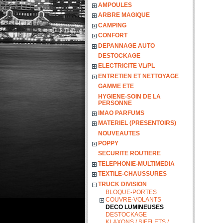
AMPOULES
ARBRE MAGIQUE
CAMPING
CONFORT
DEPANNAGE AUTO
DESTOCKAGE
ELECTRICITE VL/PL
ENTRETIEN ET NETTOYAGE
GAMME ETE
HYGIENE-SOIN DE LA
PERSONNE
IMAO PARFUMS
MATERIEL (PRESENTOIRS)
NOUVEAUTES
POPPY
SECURITE ROUTIERE
TELEPHONIE-MULTIMEDIA
TEXTILE-CHAUSSURES
TRUCK DIVISION
BLOQUE-PORTES
COUVRE-VOLANTS
DECO LUMINEUSES
DESTOCKAGE
KLAXONS / SIFFLETS /