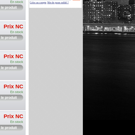
En stock
Créer un compte
Mot de passe oublié ?
 le produit
Prix NC
En stock
 le produit
Prix NC
En stock
 le produit
Prix NC
En stock
 le produit
Prix NC
En stock
 le produit