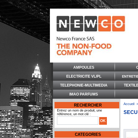
AMPOULES
ELECTRICITE VL/PL
ENTRETI
TELEPHONIE-MULTIMEDIA
TEXTIL
IMAO PARFUMS
Accueil
RECHERCHER
Entrez un nom de produit, une
SECU
référence, un mot clé :
CATEGORIES