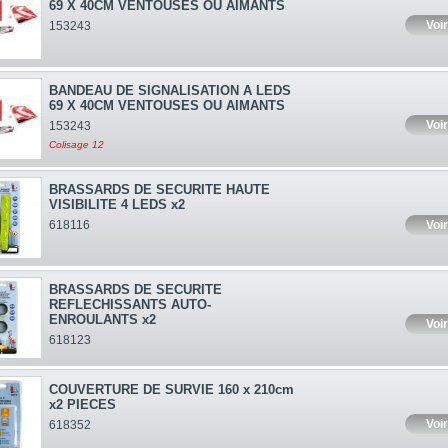
69 X 40CM VENTOUSES OU AIMANTS
Voir
153243
BANDEAU DE SIGNALISATION A LEDS
69 X 40CM VENTOUSES OU AIMANTS
Voir
153243
Colisage 12
BRASSARDS DE SECURITE HAUTE
VISIBILITE 4 LEDS x2
Voir
618116
BRASSARDS DE SECURITE
REFLECHISSANTS AUTO-
ENROULANTS x2
Voir
618123
COUVERTURE DE SURVIE 160 x 210cm
x2 PIECES
Voir
618352