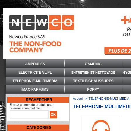
AMPOULES
CAMPING
ELECTRICITE VL/PL
HYG
ENTRETIEN ET NETTOYAGE
TELEPHONIE-MULTIMEDIA
TEXTILE-CHAUSSURES
IMAO PARFUMS
POPPY
Accueil
>
TELEPHONIE-MULTIMEDIA
RECHERCHER
Entrez un nom de produit, une
TELEPHONIE-MULTIMED
référence, un mot clé :
CATEGORIES