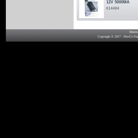
12V 5000MA
614484
Mentio
Copyright © 2017 - NewCo Fra