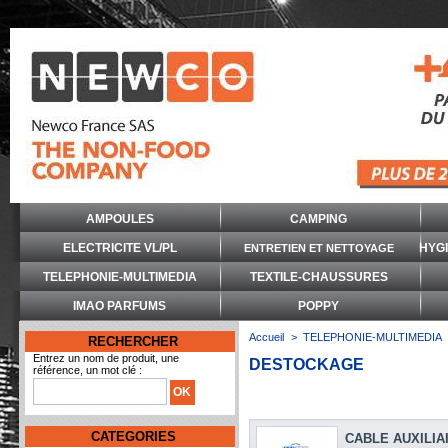
AMPOULES
CAMPING
ELECTRICITE VL/PL
HYG
ENTRETIEN ET NETTOYAGE
TELEPHONIE-MULTIMEDIA
TEXTILE-CHAUSSURES
IMAO PARFUMS
POPPY
Accueil
>
TELEPHONIE-MULTIMEDIA
RECHERCHER
Entrez un nom de produit, une
DESTOCKAGE
référence, un mot clé :
CATEGORIES
CABLE AUXILIA