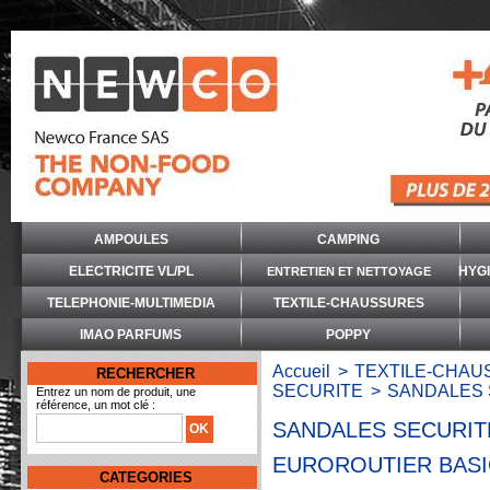
AMPOULES
CAMPING
ELECTRICITE VL/PL
HYG
ENTRETIEN ET NETTOYAGE
TELEPHONIE-MULTIMEDIA
TEXTILE-CHAUSSURES
IMAO PARFUMS
POPPY
Accueil
>
TEXTILE-CHA
RECHERCHER
SECURITE
>
SANDALES 
Entrez un nom de produit, une
référence, un mot clé :
SANDALES SECURIT
EUROROUTIER BASIC
CATEGORIES