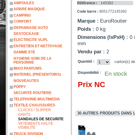
AMPOULES
Référence :
145392
ARBRE MAGIQUE
Code barre :
8051772145392
CAMPING
Marque :
EuroRoutier
CONFORT
DEPANNAGE AUTO
Poids :
0 kg
DESTOCKAGE
Dimensions (lxPxH) :
0 
ELECTRICITE VL/PL
mm
ENTRETIEN ET NETTOYAGE
Vendu par :
2
GAMME ETE
HYGIENE-SOIN DE LA
Quantité :
carton(s) d
PERSONNE
IMAO PARFUMS
Disponibilité :
En stock
MATERIEL (PRESENTOIRS)
NOUVEAUTES
Prix NC
POPPY
SECURITE ROUTIERE
TELEPHONIE-MULTIMEDIA
TEXTILE-CHAUSSURES
CLACKS / SLIPPER
30 AUTRES PRODUITS DANS 
GANTS
SANDALES DE SECURITE
VETEMENTS HAUTE
VISIBILITE
TRUCK DIVISION