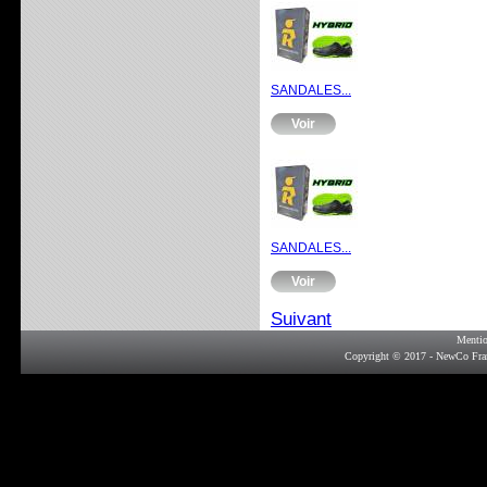
SANDALES...
Voir
SANDALES...
Voir
Suivant
Mentio
Copyright © 2017 - NewCo Fra