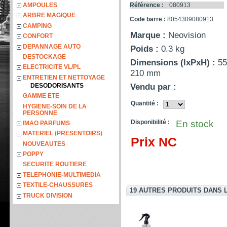
AMPOULES
Référence :
080913
ARBRE MAGIQUE
Code barre :
8054309080913
CAMPING
Marque :
Neovision
CONFORT
DEPANNAGE AUTO
Poids :
0.3 kg
DESTOCKAGE
Dimensions (lxPxH) :
55
ELECTRICITE VL/PL
210 mm
ENTRETIEN ET NETTOYAGE
Vendu par :
DESODORISANTS
GAMME ETE
Quantité :
HYGIENE-SOIN DE LA
PERSONNE
Disponibilité :
En stock
IMAO PARFUMS
MATERIEL (PRESENTOIRS)
Prix NC
NOUVEAUTES
POPPY
SECURITE ROUTIERE
TELEPHONIE-MULTIMEDIA
TEXTILE-CHAUSSURES
19 AUTRES PRODUITS DANS 
TRUCK DIVISION