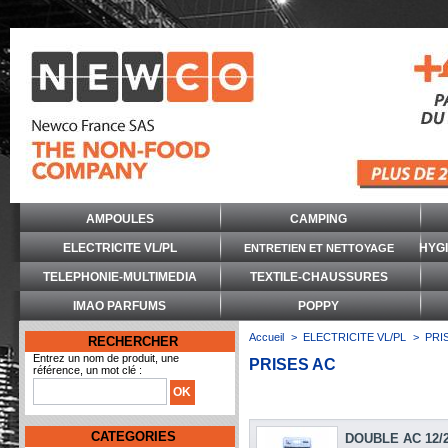
AMPOULES
CAMPING
ELECTRICITE VL/PL
HYG
ENTRETIEN ET NETTOYAGE
TELEPHONIE-MULTIMEDIA
TEXTILE-CHAUSSURES
IMAO PARFUMS
POPPY
Accueil
>
ELECTRICITE VL/PL
>
PRI
RECHERCHER
Entrez un nom de produit, une
PRISES AC
référence, un mot clé :
CATEGORIES
DOUBLE AC 12/