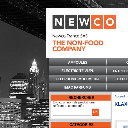
AMPOULES
ELECTRICITE VL/PL
ENTRETI
TELEPHONIE-MULTIMEDIA
TEXTIL
IMAO PARFUMS
Accueil
RECHERCHER
Entrez un nom de produit, une
KLAXO
référence, un mot clé :
CATEGORIES