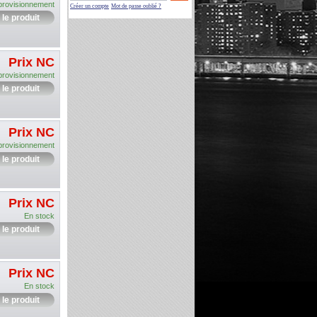
provisionnement
Créer un compte
Mot de passe oublié ?
 le produit
Prix NC
provisionnement
 le produit
Prix NC
provisionnement
 le produit
Prix NC
En stock
 le produit
Prix NC
En stock
 le produit