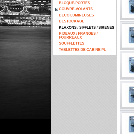
BLOQUE-PORTES
COUVRE-VOLANTS
DECO LUMINEUSES
DESTOCKAGE
KLAXONS / SIFFLETS / SIRENES
RIDEAUX / FRANGES /
FOURREAUX
SOUFFLETTES
TABLETTES DE CABINE PL