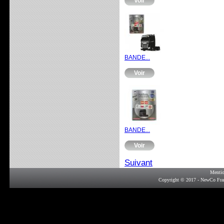
Voir
BANDE...
Voir
BANDE...
Voir
Suivant
Mentio
Copyright © 2017 - NewCo Fra