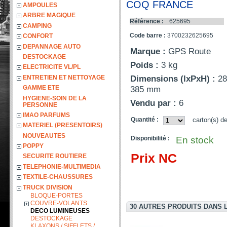
COQ FRANCE
AMPOULES
ARBRE MAGIQUE
Référence :
625695
CAMPING
Code barre :
3700232625695
CONFORT
DEPANNAGE AUTO
Marque :
GPS Route
DESTOCKAGE
Poids :
3 kg
ELECTRICITE VL/PL
Dimensions (lxPxH) :
28
ENTRETIEN ET NETTOYAGE
385 mm
GAMME ETE
HYGIENE-SOIN DE LA
Vendu par :
6
PERSONNE
IMAO PARFUMS
Quantité :
carton(s) d
MATERIEL (PRESENTOIRS)
NOUVEAUTES
Disponibilité :
En stock
POPPY
Prix NC
SECURITE ROUTIERE
TELEPHONIE-MULTIMEDIA
TEXTILE-CHAUSSURES
TRUCK DIVISION
BLOQUE-PORTES
COUVRE-VOLANTS
30 AUTRES PRODUITS DANS 
DECO LUMINEUSES
DESTOCKAGE
KLAXONS / SIFFLETS /