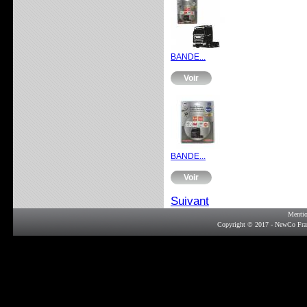
BANDE...
Voir
BANDE...
Voir
Suivant
Mentio
Copyright © 2017 - NewCo Fra