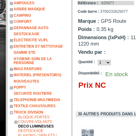
AMPOULES
Référence :
625077
ARBRE MAGIQUE
Code barre :
3700232625077
CAMPING
Marque :
GPS Route
CONFORT
DEPANNAGE AUTO
Poids :
0.35 kg
DESTOCKAGE
Dimensions (lxPxH) :
11
ELECTRICITE VL/PL
1220 mm
ENTRETIEN ET NETTOYAGE
Vendu par :
GAMME ETE
HYGIENE-SOIN DE LA
Quantité :
PERSONNE
IMAO PARFUMS
Disponibilité :
En stock
MATERIEL (PRESENTOIRS)
NOUVEAUTES
Prix NC
POPPY
SECURITE ROUTIERE
TELEPHONIE-MULTIMEDIA
TEXTILE-CHAUSSURES
TRUCK DIVISION
30 AUTRES PRODUITS DANS 
BLOQUE-PORTES
COUVRE-VOLANTS
DECO LUMINEUSES
DESTOCKAGE
KLAXONS / SIFFLETS /