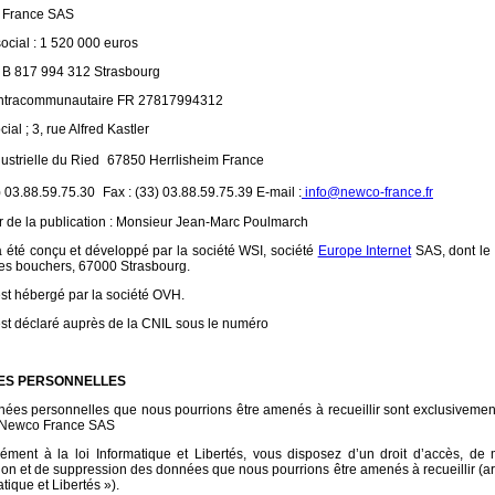
France SAS
social : 1 520 000 euros
 B 817 994 312 Strasbourg
Intracommunautaire FR 27817994312
ial ; 3, rue Alfred Kastler
ustrielle du Ried 67850 Herrlisheim France
3) 03.88.59.75.30 Fax : (33) 03.88.59.75.39 E-mail :
info@newco-france.fr
r de la publication : Monsieur Jean-Marc Poulmarch
a été conçu et développé par la société WSI, société
Europe Internet
SAS, dont le 
es bouchers, 67000 Strasbourg.
est hébergé par la société OVH.
est déclaré auprès de la CNIL sous le numéro
ES PERSONNELLES
ées personnelles que nous pourrions être amenés à recueillir sont exclusivement
 Newco France SAS
ment à la loi Informatique et Libertés, vous disposez d’un droit d’accès, de m
ation et de suppression des données que nous pourrions être amenés à recueillir (arti
tique et Libertés »).