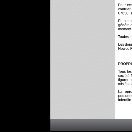
Pour exe
courrie
67850 He
En consu
générale
moment 
Toutes l
Les donn
Newco Fr
PROPRI
Tous les
société 
figurer 
mis à la 
La repro
personne
interdite.