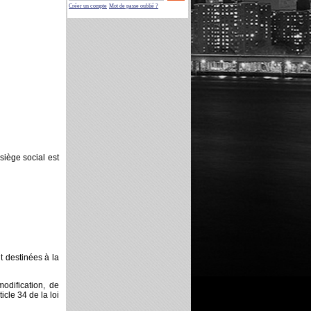
Créer un compte
Mot de passe oublié ?
siège social est
 destinées à la
odification, de
cle 34 de la loi