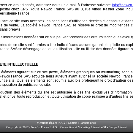
rcer ce droit d’accès, adressez-nous un e-mail à l’adresse suivante
info@newco-f
r postal chez GPS Route Newco France SAS au 3, rue Alfred Kastler Zone Indus
rrlisheim- France.
ltant ce site vous acceptez les conditions d’utilisation décrites ci-dessous et dan
s de vente. La société Newco France SAS se réserve le droit de modifier ces co
sans préavis.
es informations données sur ce site peuvent contenir des erreurs techniques et/ou 
ées de ce site sont fournies à titre indicatif sans aucune garantie implicite ou expl
ance SAS se désengage de toute utilisation licite ou illicite des données figurant su
ETE INTELLECTUELLE
 éléments figurant sur ce site (texte, éléments graphiques ou multimédia) sont la
Newco France SAS et/ou de leurs auteurs ayant autorisé la société Newco France 
sur ce site, tous les éléments sont soumis aux lois protégeant le droit d’auteur dès 
disposition du public sur ce site.
duction des éléments du site est autorisée à des fins exclusives d’informatio
l et privé, toute reproduction et toute utilisation de copie réalisée à d’autres fins
Mentions légales
|
CGV
|
Contact
|
Partners links
Copyright © 2017 - NewCo France S.A.S. |
Conception et Marketing Internet WSI - Europe Internet