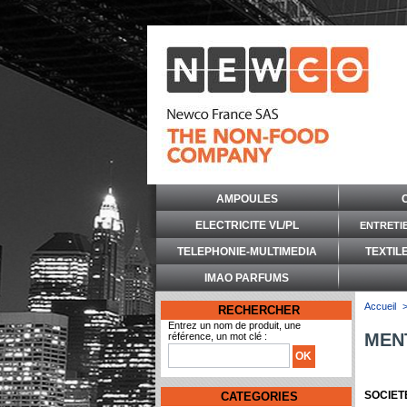
AMPOULES
ELECTRICITE VL/PL
ENTRETI
TELEPHONIE-MULTIMEDIA
TEXTIL
IMAO PARFUMS
Accueil
RECHERCHER
Entrez un nom de produit, une
MENT
référence, un mot clé :
SOCIET
CATEGORIES