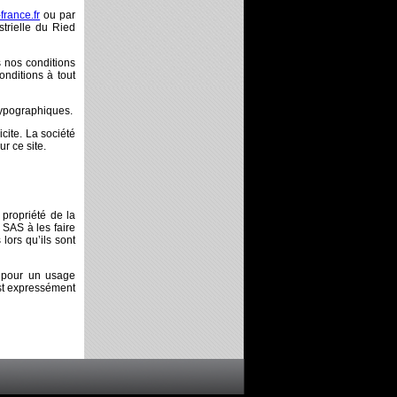
rance.fr
ou par
trielle du Ried
s nos conditions
nditions à tout
typographiques.
icite. La société
r ce site.
 propriété de la
SAS à les faire
lors qu’ils sont
n pour un usage
 est expressément