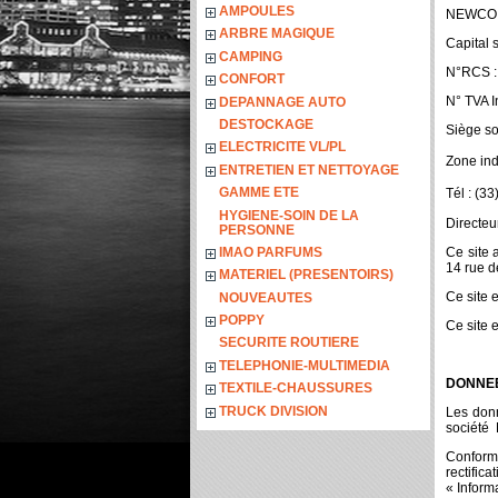
AMPOULES
NEWCO 
ARBRE MAGIQUE
Capital 
CAMPING
N°RCS :
CONFORT
N° TVA 
DEPANNAGE AUTO
DESTOCKAGE
Siège soc
ELECTRICITE VL/PL
Zone ind
ENTRETIEN ET NETTOYAGE
GAMME ETE
Tél : (3
HYGIENE-SOIN DE LA
Directeu
PERSONNE
IMAO PARFUMS
Ce site 
14 rue d
MATERIEL (PRESENTOIRS)
Ce site 
NOUVEAUTES
POPPY
Ce site 
SECURITE ROUTIERE
TELEPHONIE-MULTIMEDIA
DONNE
TEXTILE-CHAUSSURES
TRUCK DIVISION
Les donn
société
Conformé
rectific
« Informa