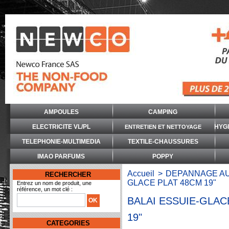
AMPOULES
CAMPING
ELECTRICITE VL/PL
HYG
ENTRETIEN ET NETTOYAGE
TELEPHONIE-MULTIMEDIA
TEXTILE-CHAUSSURES
IMAO PARFUMS
POPPY
Accueil
>
DEPANNAGE A
RECHERCHER
GLACE PLAT 48CM 19"
Entrez un nom de produit, une
référence, un mot clé :
BALAI ESSUIE-GLAC
19"
CATEGORIES