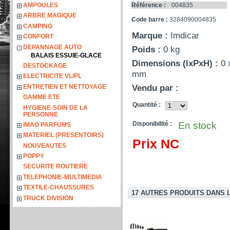
AMPOULES
Référence :
004835
ARBRE MAGIQUE
Code barre :
3284090004835
CAMPING
Marque :
Imdicar
CONFORT
DEPANNAGE AUTO
Poids :
0 kg
BALAIS ESSUIE-GLACE
Dimensions (lxPxH) :
0 
DESTOCKAGE
mm
ELECTRICITE VL/PL
Vendu par :
ENTRETIEN ET NETTOYAGE
GAMME ETE
Quantité :
HYGIENE-SOIN DE LA
PERSONNE
Disponibilité :
En stock
IMAO PARFUMS
MATERIEL (PRESENTOIRS)
Prix NC
NOUVEAUTES
POPPY
SECURITE ROUTIERE
TELEPHONIE-MULTIMEDIA
TEXTILE-CHAUSSURES
17 AUTRES PRODUITS DANS 
TRUCK DIVISION