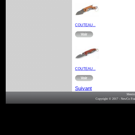
COUTEAU...
Voir
COUTEAU...
Voir
Suivant
Mentio
Copyright © 2017 - NewCo Fra