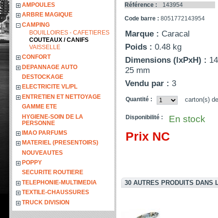
AMPOULES
Référence :
143954
ARBRE MAGIQUE
Code barre :
8051772143954
CAMPING
Marque :
Caracal
BOUILLOIRES - CAFETIERES
COUTEAUX / CANIFS
Poids :
0.48 kg
VAISSELLE
CONFORT
Dimensions (lxPxH) :
14
DEPANNAGE AUTO
25 mm
DESTOCKAGE
Vendu par :
3
ELECTRICITE VL/PL
ENTRETIEN ET NETTOYAGE
Quantité :
carton(s) d
GAMME ETE
HYGIENE-SOIN DE LA
Disponibilité :
En stock
PERSONNE
Prix NC
IMAO PARFUMS
MATERIEL (PRESENTOIRS)
NOUVEAUTES
POPPY
SECURITE ROUTIERE
30 AUTRES PRODUITS DANS 
TELEPHONIE-MULTIMEDIA
TEXTILE-CHAUSSURES
TRUCK DIVISION