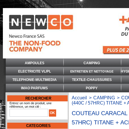
AMPOULES
CAMPING
ELECTRICITE VL/PL
HYG
ENTRETIEN ET NETTOYAGE
TELEPHONIE-MULTIMEDIA
TEXTILE-CHAUSSURES
IMAO PARFUMS
POPPY
Accueil
>
CAMPING
>
CO
RECHERCHER
(440C / 57HRC) TITANE +
Entrez un nom de produit, une
référence, un mot clé :
COUTEAU CARACAL 8
57HRC) TITANE + AC
CATEGORIES